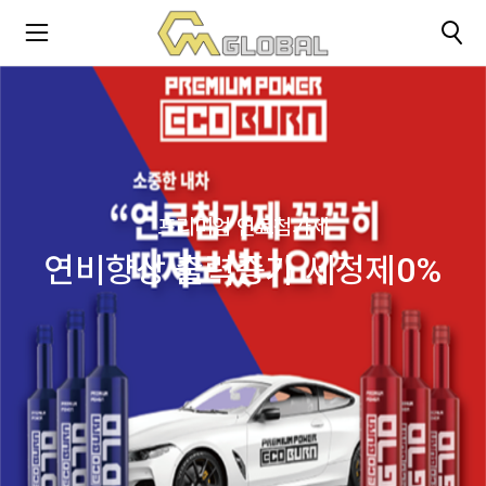
프리미엄 연료첨가제
연비향상 출력증가 세정제0%