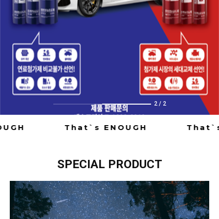
1
/
2
UGH
That`s ENOUGH
That`s
SPECIAL PRODUCT