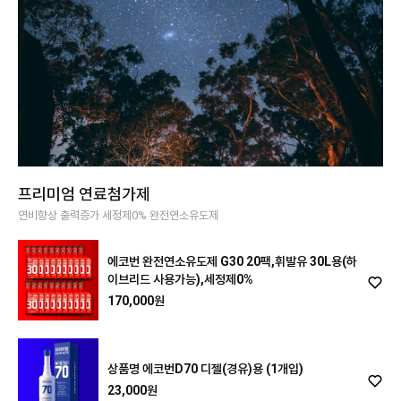
프리미엄 연료첨가제
연비향상 출력증가 세정제0% 완전연소유도제
에코번 완전연소유도제 G30 20팩,휘발유 30L용(하
이브리드 사용가능),세정제0%
170,000원
상품명 에코번D70 디젤(경유)용 (1개입)
23,000원